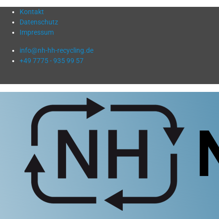
Kontakt
Datenschutz
Impressum
info@nh-hh-recycling.de
+49 7775 - 935 99 57