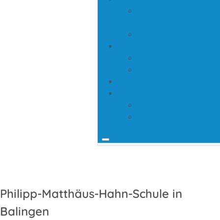
Lernzirkelwagen
Übergaben
Spendenaktionen
Förderungen
Forschungsprojekte
Lehrvideos
ICEFA
Kontakt
Literaturbestellung
Abholauftrag
Philipp-Matthäus-Hahn-Schule in
Balingen