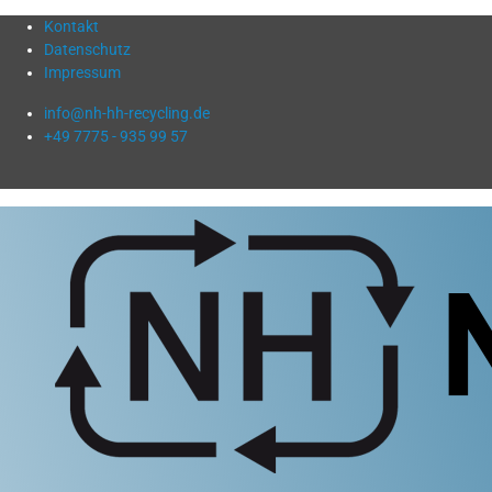
Kontakt
Datenschutz
Impressum
info@nh-hh-recycling.de
+49 7775 - 935 99 57