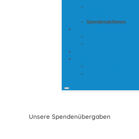
Lernzirkelwagen
Übergaben
Spendenaktionen
Förderungen
Forschungsprojekte
Lehrvideos
ICEFA
Kontakt
Literaturbestellung
Abholauftrag
Unsere Spendenübergaben