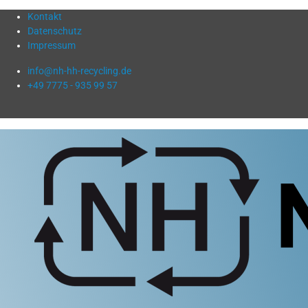
Kontakt
Datenschutz
Impressum
info@nh-hh-recycling.de
+49 7775 - 935 99 57