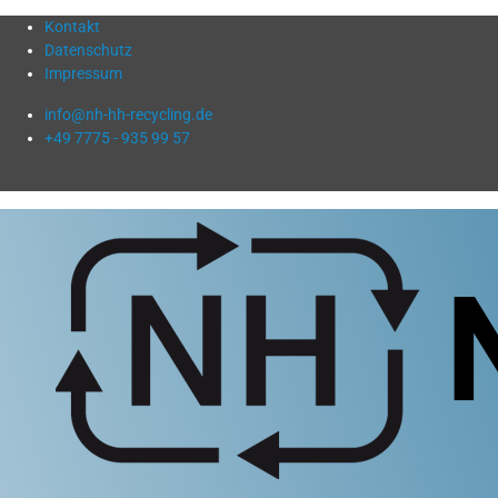
Kontakt
Datenschutz
Impressum
info@nh-hh-recycling.de
+49 7775 - 935 99 57