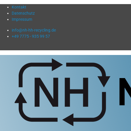
Kontakt
Datenschutz
Impressum
info@nh-hh-recycling.de
+49 7775 - 935 99 57